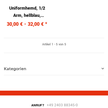
Uniformhemd, 1/2
Arm, hellblau,
Mischgewebe (55/45)
30,00 € -
32,00 €
*
Artikel 1 - 5 von 5
Kategorien
+49 2403 88345-0
ANRUF?