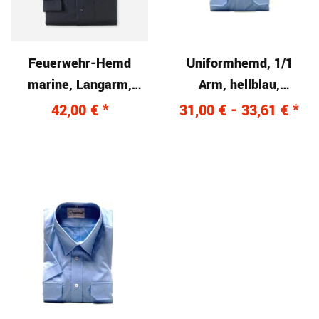
Feuerwehr-Hemd
Uniformhemd, 1/1
marine, Langarm,
Arm, hellblau,
modern fit
Mischgewebe (55/45)
42,00 €
*
31,00 € -
33,61 €
*