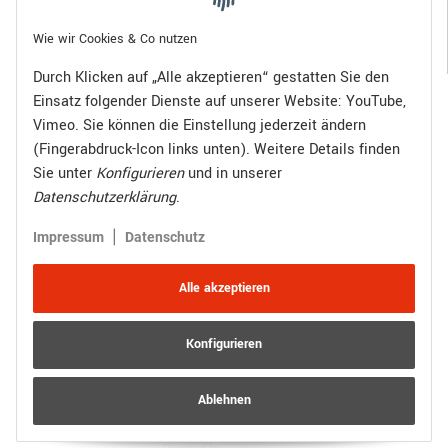
Gesetzliche Informationen
Wie wir Cookies & Co nutzen
Durch Klicken auf „Alle akzeptieren“ gestatten Sie den
Einsatz folgender Dienste auf unserer Website: YouTube,
Bezahlen Sie bequem per:
Vimeo. Sie können die Einstellung jederzeit ändern
(Fingerabdruck-Icon links unten). Weitere Details finden
Sie unter
Konfigurieren
und in unserer
Datenschutzerklärung
.
Zugestellt durch:
|
Impressum
Datenschutz
Alle akzeptieren
Konfigurieren
Vertrag widerrufen
Versand
* Alle Preise inkl. gesetzlicher USt., zzgl.
Ablehnen
© R.Kuhn GmbH
Besucherzähler: 4013407
JTL-Shop