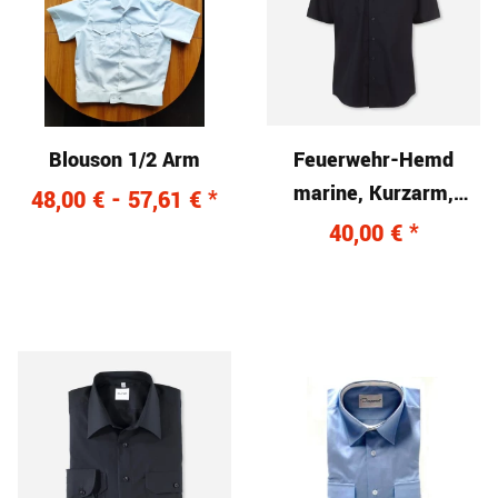
Blouson 1/2 Arm
Feuerwehr-Hemd
marine, Kurzarm,
48,00 € -
57,61 €
*
modern fit
40,00 €
*