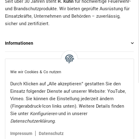
Seit über 30 Jahren steht
R. Kuhn
für hochwertige Feuerwehr-
und Brandschutzprodukte. Wir bieten geprüfte Ausrüstung für
Einsatzkräfte, Unternehmen und Behörden – zuverlässig,
sicher und zertifiziert.
Informationen
Gesetzliche Informationen
Wie wir Cookies & Co nutzen
Durch Klicken auf „Alle akzeptieren“ gestatten Sie den
Einsatz folgender Dienste auf unserer Website: YouTube,
Bezahlen Sie bequem per:
Vimeo. Sie können die Einstellung jederzeit ändern
(Fingerabdruck-Icon links unten). Weitere Details finden
Sie unter
Konfigurieren
und in unserer
Datenschutzerklärung
.
Zugestellt durch:
|
Impressum
Datenschutz