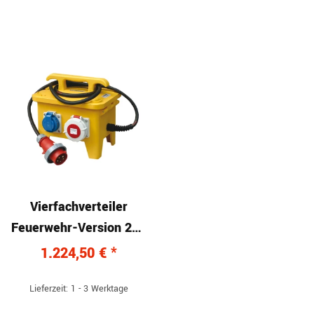
Vierfachverteiler
Feuerwehr-Version 230
V/400 V, 16 A
1.224,50 €
*
Lieferzeit: 1 - 3 Werktage