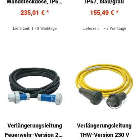
Wandsteckdose, IP68,
IP67, blau/grau
blau/grau
235,01 €
*
155,49 €
*
Lieferzeit: 1 - 3 Werktage
Lieferzeit: 1 - 3 Werktage
Verlängerungsleitung
Verlängerungsleitung
Feuerwehr-Version 230
THW-Version 230 V