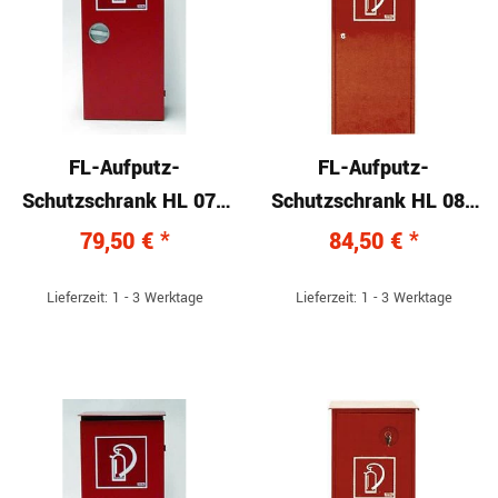
FL-Aufputz-
FL-Aufputz-
Schutzschrank HL 070
Schutzschrank HL 080
mit Drehgriff
mit Schloss
79,50 €
*
84,50 €
*
Lieferzeit: 1 - 3 Werktage
Lieferzeit: 1 - 3 Werktage