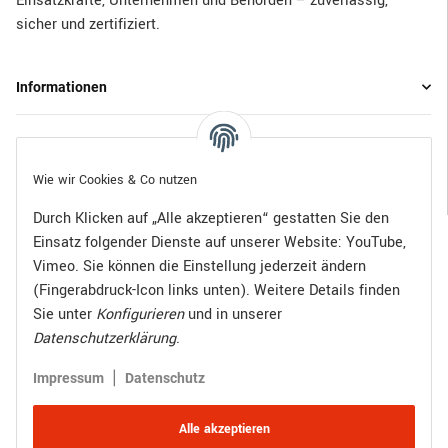
Einsatzkräfte, Unternehmen und Behörden – zuverlässig,
sicher und zertifiziert.
Informationen
Gesetzliche Informationen
Wie wir Cookies & Co nutzen
Durch Klicken auf „Alle akzeptieren“ gestatten Sie den
Einsatz folgender Dienste auf unserer Website: YouTube,
Bezahlen Sie bequem per:
Vimeo. Sie können die Einstellung jederzeit ändern
(Fingerabdruck-Icon links unten). Weitere Details finden
Sie unter
Konfigurieren
und in unserer
Datenschutzerklärung
.
Zugestellt durch:
|
Impressum
Datenschutz
Alle akzeptieren