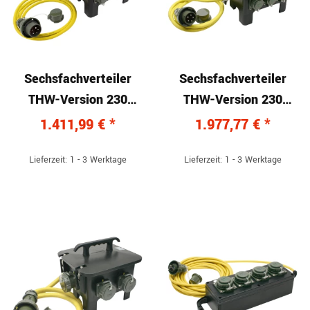
Sechsfachverteiler
Sechsfachverteiler
THW-Version 230
THW-Version 230
V/400 V, 16 A
V/400 V, 32 A
1.411,99 €
*
1.977,77 €
*
Lieferzeit: 1 - 3 Werktage
Lieferzeit: 1 - 3 Werktage