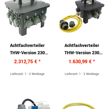
Achtfachverteiler
Achtfachverteiler
THW-Version 230
THW-Version 230
V/400 V, 16 A
V/400 V, 32 A
2.312,75 €
*
1.630,99 €
*
Lieferzeit: 1 - 3 Werktage
Lieferzeit: 1 - 3 Werktage