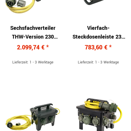
Sechsfachverteiler
Vierfach-
THW-Version 230
Steckdosenleiste 230
V/400 V, 63 A
V, 16 A
2.099,74 €
*
783,60 €
*
Lieferzeit: 1 - 3 Werktage
Lieferzeit: 1 - 3 Werktage