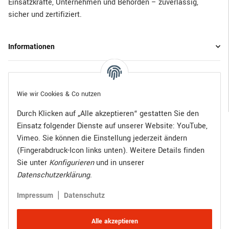
Einsatzkräfte, Unternehmen und Behörden – zuverlässig,
sicher und zertifiziert.
Informationen
Gesetzliche Informationen
Wie wir Cookies & Co nutzen
Durch Klicken auf „Alle akzeptieren“ gestatten Sie den
Einsatz folgender Dienste auf unserer Website: YouTube,
Bezahlen Sie bequem per:
Vimeo. Sie können die Einstellung jederzeit ändern
(Fingerabdruck-Icon links unten). Weitere Details finden
Sie unter
Konfigurieren
und in unserer
Datenschutzerklärung
.
Zugestellt durch:
|
Impressum
Datenschutz
Alle akzeptieren