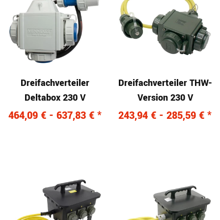
Dreifachverteiler
Dreifachverteiler THW-
Deltabox 230 V
Version 230 V
464,09 € -
637,83 €
*
243,94 € -
285,59 €
*