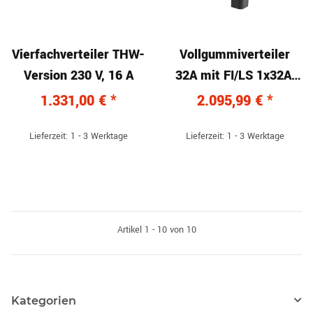
Vierfachverteiler THW-
Vollgummiverteiler
Version 230 V, 16 A
32A mit FI/LS 1x32A,
2x16A, 6xSchuko -
1.331,00 €
*
2.095,99 €
*
IP67 bronzegrün,
6150T00134, 360 x 340
Lieferzeit: 1 - 3 Werktage
Lieferzeit: 1 - 3 Werktage
x 330 mm
Artikel 1 - 10 von 10
Kategorien