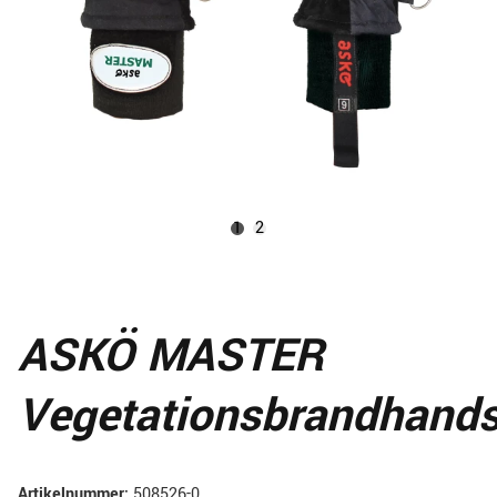
1
2
ASKÖ MASTER
Vegetationsbrandhand
Artikelnummer:
508526-0