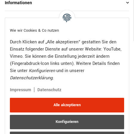
Informationen
Gesetzliche Informationen
Wie wir Cookies & Co nutzen
Durch Klicken auf „Alle akzeptieren“ gestatten Sie den
Einsatz folgender Dienste auf unserer Website: YouTube,
Bezahlen Sie bequem per:
Vimeo. Sie können die Einstellung jederzeit ändern
(Fingerabdruck-Icon links unten). Weitere Details finden
Sie unter
Konfigurieren
und in unserer
Datenschutzerklärung
.
Zugestellt durch:
|
Impressum
Datenschutz
Alle akzeptieren
Konfigurieren
Vertrag widerrufen
Versand
* Alle Preise inkl. gesetzlicher USt., zzgl.