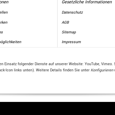
onen
Gesetzliche Informationen
llen
Datenschutz
rken
AGB
ns
Sitemap
öglichkeiten
Impressum
formationen
Batteriegesetzhinweise
Widerrufsrecht
den Einsatz folgender Dienste auf unserer Website: YouTube, Vimeo. 
ck-Icon links unten). Weitere Details finden Sie unter
Konfigurieren
WR-Formular
© R.Kuhn GmbH
Besucherzähler: 4011712