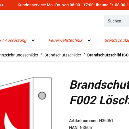
++
Kundenservice: Mo.-Do. von 08:00 - 17:00 Uhr und Fr. 08:00-
 / Ausrüstung
Feuerwehrtechnik
Brandschutz
nnzeichnungsschilder
Brandschutzschilder
Brandschutzschild ISO
Brandschut
F002 Lösc
Artikelnummer:
N36051
HAN:
N36051