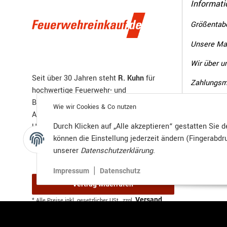
Informati
Größentabe
Unsere Ma
Wir über u
Seit über 30 Jahren steht
R. Kuhn
für
Zahlungsm
hochwertige Feuerwehr- und
Versandin
Brandschutzprodukte. Wir bieten geprüfte
Wie wir Cookies & Co nutzen
Ausrüstung für Einsatzkräfte,
Durch Klicken auf „Alle akzeptieren“ gestatten Sie 
Unternehmen und Behörden – zuverlässig,
können die Einstellung jederzeit ändern (Fingerabdru
sicher und zertifiziert.
unserer
Datenschutzerklärung
.
|
Impressum
Datenschutz
Vertrag widerrufen
Versand
* Alle Preise inkl. gesetzlicher USt., zzgl.