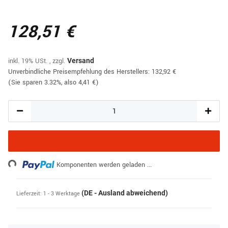
128,51 €
inkl. 19% USt. , zzgl.
Versand
Unverbindliche Preisempfehlung des Herstellers
:
132,92 €
(Sie sparen
3.32%
, also
4,41 €
)
ing...
Komponenten werden geladen ...
(DE - Ausland abweichend)
Lieferzeit:
1 - 3 Werktage