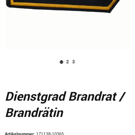
1
2
3
Dienstgrad Brandrat /
Brandrätin
Artikelnummer:
171138-10365