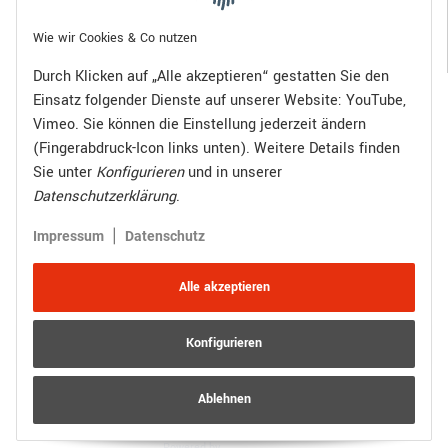
Gesetzliche Informationen
Wie wir Cookies & Co nutzen
Durch Klicken auf „Alle akzeptieren“ gestatten Sie den
Einsatz folgender Dienste auf unserer Website: YouTube,
Bezahlen Sie bequem per:
Vimeo. Sie können die Einstellung jederzeit ändern
(Fingerabdruck-Icon links unten). Weitere Details finden
Sie unter
Konfigurieren
und in unserer
Datenschutzerklärung
.
Zugestellt durch:
|
Impressum
Datenschutz
Alle akzeptieren
Konfigurieren
Vertrag widerrufen
Versand
* Alle Preise inkl. gesetzlicher USt., zzgl.
Ablehnen
© R.Kuhn GmbH
Besucherzähler: 4019446
JTL-Shop
Powered by