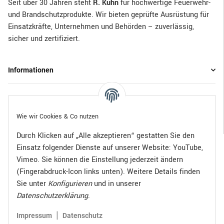
Seit über 30 Jahren steht
R. Kuhn
für hochwertige Feuerwehr-
und Brandschutzprodukte. Wir bieten geprüfte Ausrüstung für
Einsatzkräfte, Unternehmen und Behörden – zuverlässig,
sicher und zertifiziert.
Informationen
Gesetzliche Informationen
Wie wir Cookies & Co nutzen
Durch Klicken auf „Alle akzeptieren“ gestatten Sie den
Einsatz folgender Dienste auf unserer Website: YouTube,
Bezahlen Sie bequem per:
Vimeo. Sie können die Einstellung jederzeit ändern
(Fingerabdruck-Icon links unten). Weitere Details finden
Sie unter
Konfigurieren
und in unserer
Datenschutzerklärung
.
Zugestellt durch:
|
Impressum
Datenschutz