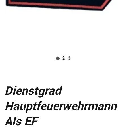
1
2
3
Dienstgrad
Hauptfeuerwehrmann
Als EF