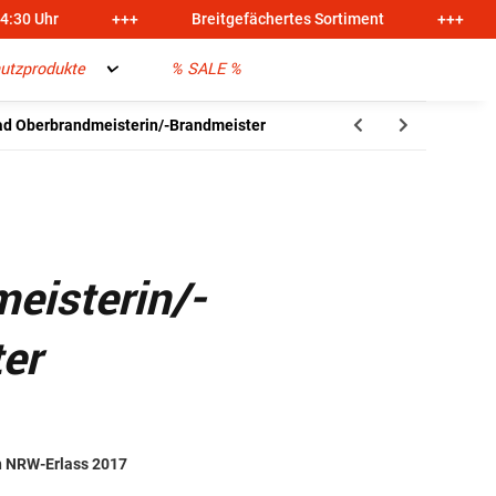
14:30 Uhr
+++
Breitgefächertes Sortiment
+++
utzprodukte
% SALE %
ad Oberbrandmeisterin/-Brandmeister
eisterin/-
er
h NRW-Erlass 2017