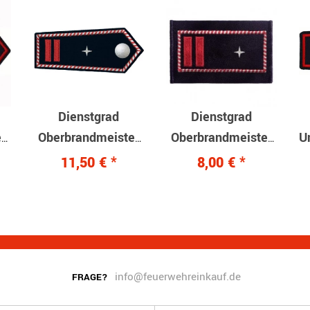
Dienstgrad
Dienstgrad
r/Unterbrandmeisterin
Oberbrandmeister
Oberbrandmeister
U
als stv. EF
als stv. EF
D
11,50 €
*
8,00 €
*
Druckknopfverschluss
Aufschiebeschlaufen
info@feuerwehreinkauf.de
FRAGE?