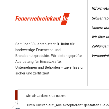
Informati
Größentabe
Unsere Ma
Wir über u
Seit über 30 Jahren steht
R. Kuhn
für
Zahlungsm
hochwertige Feuerwehr- und
Versandin
Brandschutzprodukte. Wir bieten geprüfte
Ausrüstung für Einsatzkräfte,
Unternehmen und Behörden – zuverlässig,
sicher und zertifiziert.
Vertrag widerrufen
Wie wir Cookies & Co nutzen
Versand
* Alle Preise inkl. gesetzlicher USt., zzgl.
Durch Klicken auf „Alle akzeptieren“ gestatten Sie 