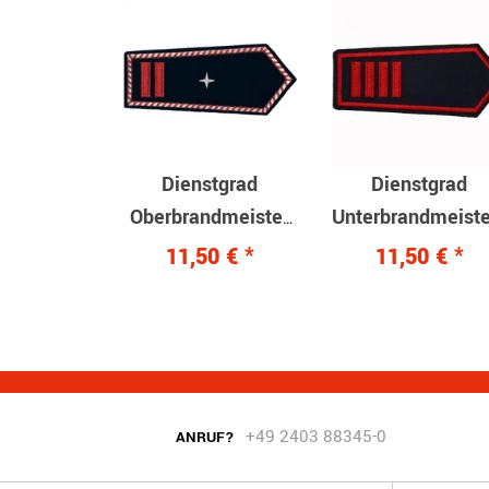
Dienstgrad
Dienstgrad
Oberbrandmeister
Unterbrandmeiste
als stv. EF
Klettverschluss
11,50 €
*
11,50 €
*
Klettverschluss
+49 2403 88345-0
ANRUF?