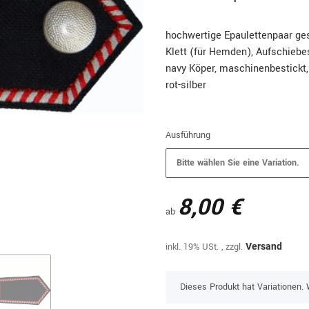
hochwertige Epaulettenpaar ges
Klett (für Hemden), Aufschiebes
navy Köper, maschinenbestickt
rot-silber
Ausführung
Bitte wählen Sie eine Variation.
8,00 €
ab
inkl. 19% USt. , zzgl.
Versand
x
Dieses Produkt hat Variationen. 