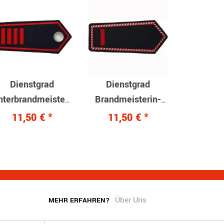
Dienstgrad
Dienstgrad
nterbrandmeister/Unterbrandmeisterin
Brandmeisterin-
ruckknopfverschluss
Brandmeister
11,50 €
*
11,50 €
*
Klettverschluss
Über Uns
MEHR ERFAHREN?