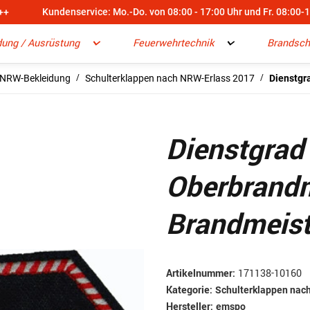
++
Kundenservice: Mo.-Do. von 08:00 - 17:00 Uhr und Fr. 08:00-
dung / Ausrüstung
Feuerwehrtechnik
Brandsch
NRW-Bekleidung
Schulterklappen nach NRW-Erlass 2017
Dienstgr
Dienstgrad
Oberbrandm
Brandmeist
Artikelnummer:
171138-10160
Kategorie:
Schulterklappen nac
Hersteller:
emspo