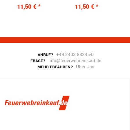
/ Brandamtmann
/ Brandamtmann
/
11,50 €
*
11,50 €
*
Klettverschluss
Druckknopfverschluss
Auf
+49 2403 88345-0
ANRUF?
info@feuerwehreinkauf.de
FRAGE?
Über Uns
MEHR ERFAHREN?