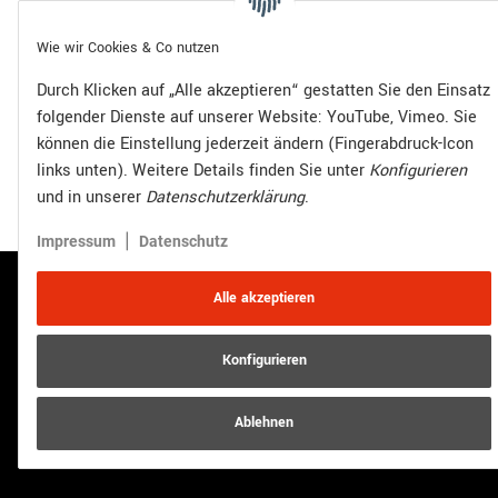
Wie wir Cookies & Co nutzen
Durch Klicken auf „Alle akzeptieren“ gestatten Sie den Einsatz
Vertrag widerrufen
folgender Dienste auf unserer Website: YouTube, Vimeo. Sie
Versand
können die Einstellung jederzeit ändern (Fingerabdruck-Icon
* Alle Preise inkl. gesetzlicher USt., zzgl.
links unten). Weitere Details finden Sie unter
Konfigurieren
und in unserer
Datenschutzerklärung
.
© R.Kuhn GmbH
Besucherzähler: 4018441
JTL-Shop
Powered by
|
Impressum
Datenschutz
Alle akzeptieren
Konfigurieren
Ablehnen