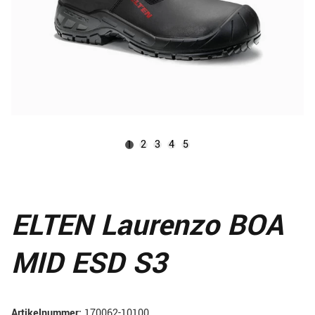
1
2
3
4
5
ELTEN Laurenzo BOA
MID ESD S3
Artikelnummer:
170062-10100