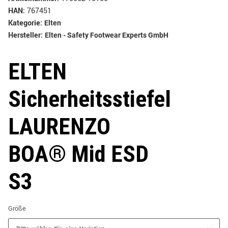
HAN:
767451
Kategorie:
Elten
Hersteller:
Elten - Safety Footwear Experts GmbH
ELTEN
Sicherheitsstiefel
LAURENZO
BOA® Mid ESD
S3
Größe