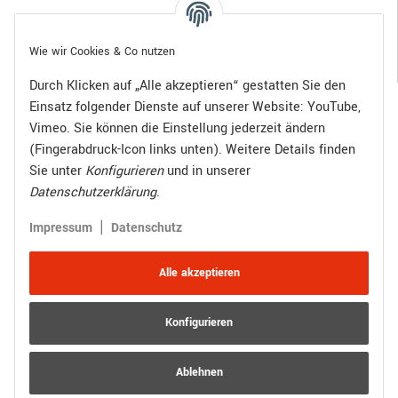
Gesetzliche Informationen
Wie wir Cookies & Co nutzen
Durch Klicken auf „Alle akzeptieren“ gestatten Sie den
Einsatz folgender Dienste auf unserer Website: YouTube,
Bezahlen Sie bequem per:
Vimeo. Sie können die Einstellung jederzeit ändern
(Fingerabdruck-Icon links unten). Weitere Details finden
Sie unter
Konfigurieren
und in unserer
Datenschutzerklärung
.
Zugestellt durch:
|
Impressum
Datenschutz
Alle akzeptieren
Konfigurieren
Vertrag widerrufen
Versand
* Alle Preise inkl. gesetzlicher USt., zzgl.
Ablehnen
© R.Kuhn GmbH
Besucherzähler: 4017169