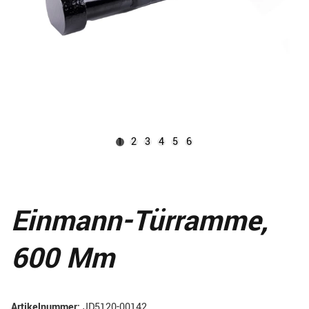
1
2
3
4
5
6
Einmann-Türramme,
600 Mm
Artikelnummer:
JD5120-00142