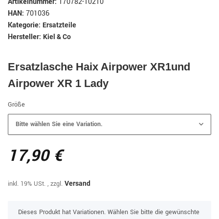
Artikelnummer:
170782-10210
HAN:
701036
Kategorie:
Ersatzteile
Hersteller:
Kiel & Co
Ersatzlasche Haix Airpower XR1und
Airpower XR 1 Lady
Größe
Bitte wählen Sie eine Variation.
17,90 €
inkl. 19% USt. , zzgl.
Versand
x
Dieses Produkt hat Variationen. Wählen Sie bitte die gewünschte