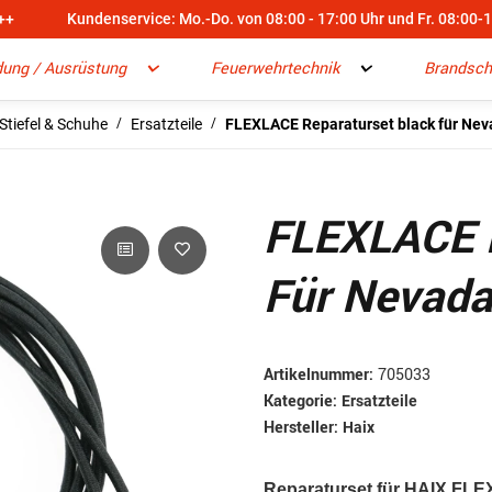
++
Kundenservice: Mo.-Do. von 08:00 - 17:00 Uhr und Fr. 08:00-
dung / Ausrüstung
Feuerwehrtechnik
Brandsch
Stiefel & Schuhe
Ersatzteile
FLEXLACE Reparaturset black für Nev
FLEXLACE R
Für Nevada
Artikelnummer:
705033
Kategorie:
Ersatzteile
Hersteller:
Haix
Reparaturset für H