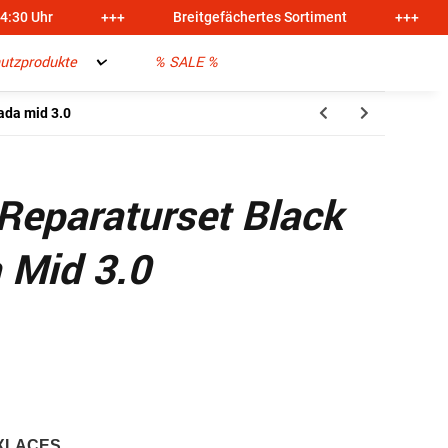
14:30 Uhr
+++
Breitgefächertes Sortiment
+++
utzprodukte
% SALE %
ada mid 3.0
eparaturset Black
 Mid 3.0
AIX FLEXLACES