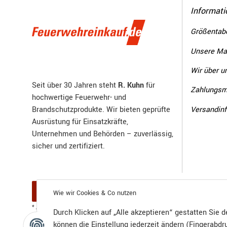
Informati
Größentabe
Unsere Ma
Wir über u
Seit über 30 Jahren steht
R. Kuhn
für
Zahlungsm
hochwertige Feuerwehr- und
Versandin
Brandschutzprodukte. Wir bieten geprüfte
Ausrüstung für Einsatzkräfte,
Unternehmen und Behörden – zuverlässig,
sicher und zertifiziert.
Vertrag widerrufen
Wie wir Cookies & Co nutzen
Versand
* Alle Preise inkl. gesetzlicher USt., zzgl.
Durch Klicken auf „Alle akzeptieren“ gestatten Sie 
können die Einstellung jederzeit ändern (Fingerabdru