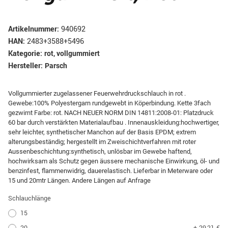
Artikelnummer:
940692
HAN:
2483+3588+5496
Kategorie:
rot, vollgummiert
Hersteller:
Parsch
Vollgummierter zugelassener Feuerwehrdruckschlauch in rot .
Gewebe:100% Polyestergarn rundgewebt in Köperbindung. Kette 3fach
gezwirnt Farbe: rot. NACH NEUER NORM DIN 14811:2008-01: Platzdruck
60 bar durch verstärkten Materialaufbau . Innenauskleidung:hochwertiger,
sehr leichter, synthetischer Manchon auf der Basis EPDM; extrem
alterungsbeständig; hergestellt im Zweischichtverfahren mit roter
Aussenbeschichtung:synthetisch, unlösbar im Gewebe haftend,
hochwirksam als Schutz gegen äussere mechanische Einwirkung, öl- und
benzinfest, flammenwidrig, dauerelastisch. Lieferbar in Meterware oder
15 und 20mtr Längen. Andere Längen auf Anfrage
Schlauchlänge
15
20
+ 29,21 €