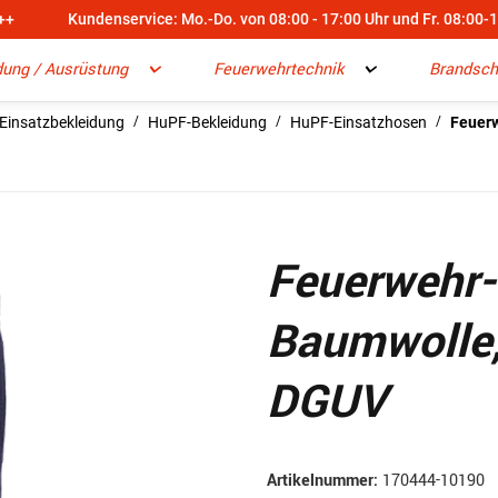
++
Kundenservice: Mo.-Do. von 08:00 - 17:00 Uhr und Fr. 08:00-
dung / Ausrüstung
Feuerwehrtechnik
Brandsch
Einsatzbekleidung
HuPF-Bekleidung
HuPF-Einsatzhosen
Feuerw
Feuerwehr
Baumwolle,
DGUV
Artikelnummer:
170444-10190