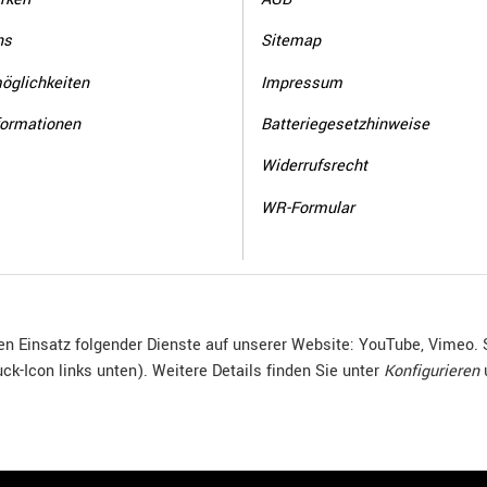
ns
Sitemap
öglichkeiten
Impressum
formationen
Batteriegesetzhinweise
Widerrufsrecht
WR-Formular
den Einsatz folgender Dienste auf unserer Website: YouTube, Vimeo. 
ck-Icon links unten). Weitere Details finden Sie unter
Konfigurieren
© R.Kuhn GmbH
Besucherzähler: 4015059