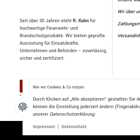
Wir über u
Seit über 30 Jahren steht
R. Kuhn
für
Zahlungsm
hochwertige Feuerwehr- und
Versandin
Brandschutzprodukte. Wir bieten geprüfte
Ausrüstung für Einsatzkräfte,
Unternehmen und Behörden – zuverlässig,
sicher und zertifiziert.
Vertrag widerrufen
Wie wir Cookies & Co nutzen
Versand
* Alle Preise inkl. gesetzlicher USt., zzgl.
Durch Klicken auf „Alle akzeptieren“ gestatten Sie 
können die Einstellung jederzeit ändern (Fingerabdru
unserer
Datenschutzerklärung
.
|
Impressum
Datenschutz