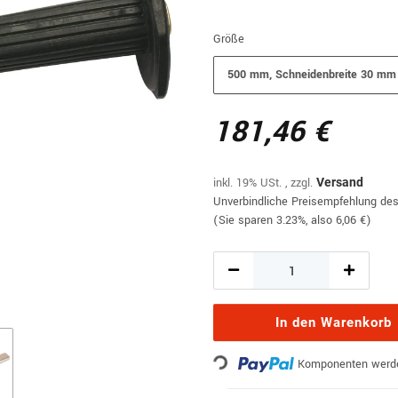
Größe
500 mm, Schneidenbreite 30 mm
181,46 €
inkl. 19% USt. , zzgl.
Versand
Unverbindliche Preisempfehlung des
(Sie sparen
3.23%
, also
6,06 €
)
In den Warenkorb
Loading...
Komponenten werden