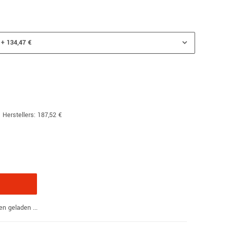
+ 134,47 €
 Herstellers
:
187,52 €
 geladen ...