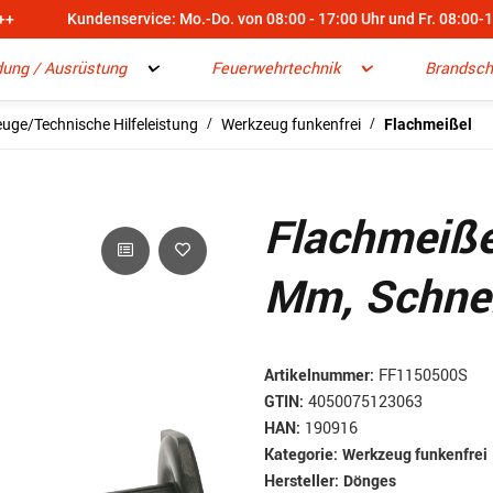
++
Kundenservice: Mo.-Do. von 08:00 - 17:00 Uhr und Fr. 08:00-
dung / Ausrüstung
Feuerwehrtechnik
Brandsch
uge/Technische Hilfeleistung
Werkzeug funkenfrei
Flachmeißel
Flachmeiße
Mm, Schne
Artikelnummer:
FF1150500S
GTIN:
4050075123063
HAN:
190916
Kategorie:
Werkzeug funkenfrei
Hersteller:
Dönges