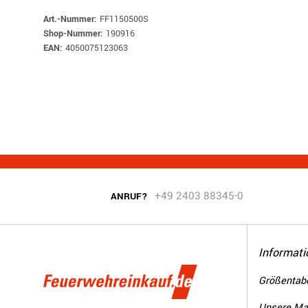
Art.-Nummer:
FF1150500S
Shop-Nummer:
190916
EAN:
4050075123063
+49 2403 88345-0
ANRUF?
Informati
Größentabe
Unsere Ma