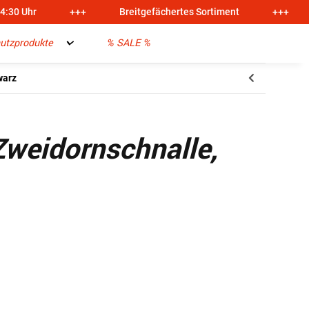
14:30 Uhr
+++
Breitgefächertes Sortiment
+++
utzprodukte
% SALE %
warz
Zweidornschnalle,