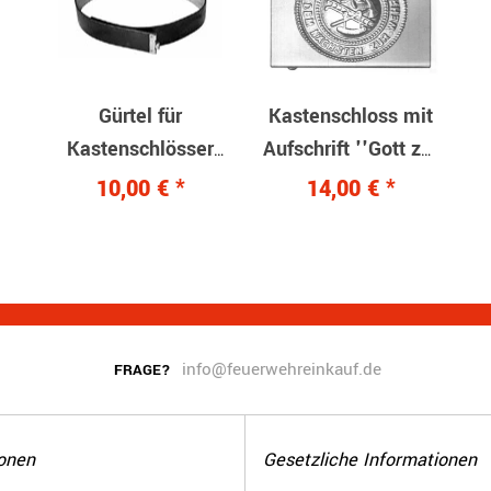
Gürtel für
Kastenschloss mit
Kastenschlösser
Aufschrift ''Gott zur
schwarz 85 - Noch
Ehr...'' Alu
10,00 €
*
14,00 €
*
2 Stück auf Lager
info@feuerwehreinkauf.de
FRAGE?
onen
Gesetzliche Informationen