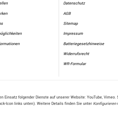
llen
Datenschutz
rken
AGB
ns
Sitemap
öglichkeiten
Impressum
formationen
Batteriegesetzhinweise
Widerrufsrecht
WR-Formular
den Einsatz folgender Dienste auf unserer Website: YouTube, Vimeo. 
ck-Icon links unten). Weitere Details finden Sie unter
Konfigurieren
© R.Kuhn GmbH
Besucherzähler: 4015160