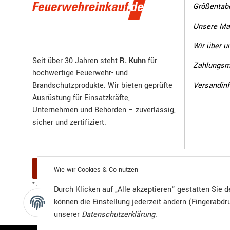
Größentabe
Unsere Ma
Wir über u
Seit über 30 Jahren steht
R. Kuhn
für
Zahlungsm
hochwertige Feuerwehr- und
Versandin
Brandschutzprodukte. Wir bieten geprüfte
Ausrüstung für Einsatzkräfte,
Unternehmen und Behörden – zuverlässig,
sicher und zertifiziert.
Vertrag widerrufen
Wie wir Cookies & Co nutzen
Versand
* Alle Preise inkl. gesetzlicher USt., zzgl.
Durch Klicken auf „Alle akzeptieren“ gestatten Sie 
können die Einstellung jederzeit ändern (Fingerabdru
unserer
Datenschutzerklärung
.