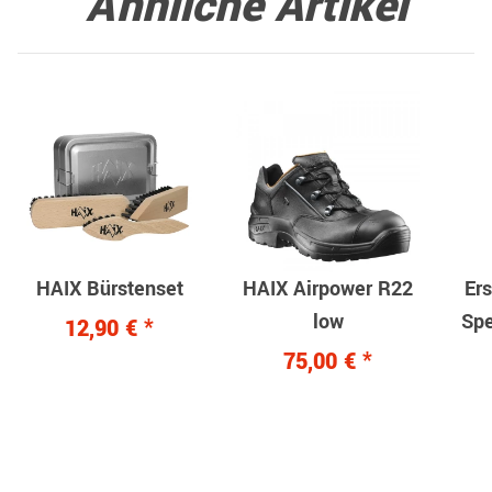
Ähnliche Artikel
HAIX Bürstenset
HAIX Airpower R22
Er
low
Spe
12,90 €
*
75,00 €
*