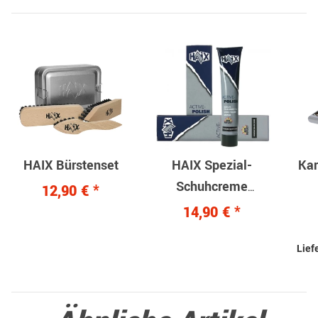
HAIX Bürstenset
HAIX Spezial-
Kar
Schuhcreme
12,90 €
*
schwarz Tube a 200
14,90 €
*
ml
Lief