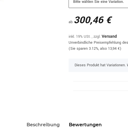
Bitte wählen Sie eine Variation.
300,46 €
ab
inkl. 19% USt. , zzgl.
Versand
Unverbindliche Preisempfehlung des
(Sie sparen
3.12%
, also
13,94 €
)
x
Dieses Produkt hat Variationen. 
Beschreibung
Bewertungen