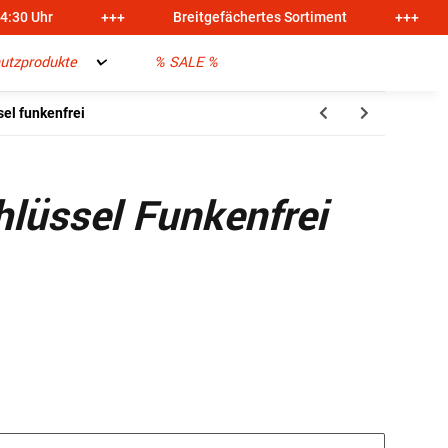
14:30 Uhr
+++
Breitgefächertes Sortiment
+++
utzprodukte
% SALE %
el funkenfrei
lüssel Funkenfrei