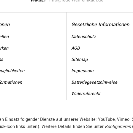
info@feuerwehreinkauf.de
FRAGE?
onen
Gesetzliche Informationen
llen
Datenschutz
rken
AGB
ns
Sitemap
öglichkeiten
Impressum
formationen
Batteriegesetzhinweise
Widerrufsrecht
WR-Formular
den Einsatz folgender Dienste auf unserer Website: YouTube, Vimeo. 
ck-Icon links unten). Weitere Details finden Sie unter
Konfigurieren