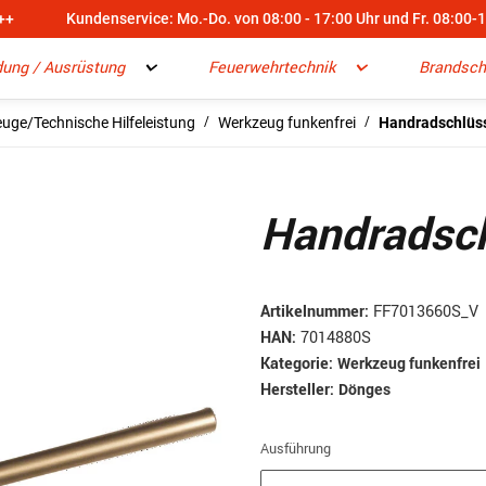
++
Kundenservice: Mo.-Do. von 08:00 - 17:00 Uhr und Fr. 08:00-
dung / Ausrüstung
Feuerwehrtechnik
Brandsch
uge/Technische Hilfeleistung
Werkzeug funkenfrei
Handradschlüss
Handradsch
Artikelnummer:
FF7013660S_V
HAN:
7014880S
Kategorie:
Werkzeug funkenfrei
Hersteller:
Dönges
Ausführung