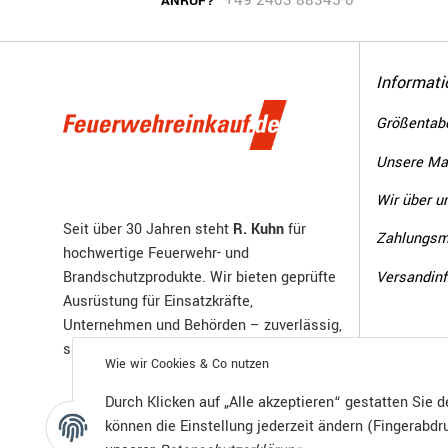
+49 2403 88345-0
ANRUF?
Informati
Größentabe
Unsere Ma
Wir über u
Seit über 30 Jahren steht
R. Kuhn
für
Zahlungsm
hochwertige Feuerwehr- und
Versandin
Brandschutzprodukte. Wir bieten geprüfte
Ausrüstung für Einsatzkräfte,
Unternehmen und Behörden – zuverlässig,
sicher und zertifiziert.
Wie wir Cookies & Co nutzen
Durch Klicken auf „Alle akzeptieren“ gestatten Sie 
können die Einstellung jederzeit ändern (Fingerabdru
Vertrag widerrufen