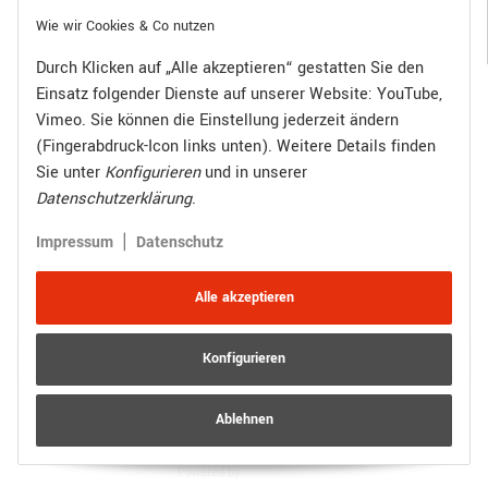
Gesetzliche Informationen
Wie wir Cookies & Co nutzen
Durch Klicken auf „Alle akzeptieren“ gestatten Sie den
Einsatz folgender Dienste auf unserer Website: YouTube,
Bezahlen Sie bequem per:
Vimeo. Sie können die Einstellung jederzeit ändern
(Fingerabdruck-Icon links unten). Weitere Details finden
Sie unter
Konfigurieren
und in unserer
Datenschutzerklärung
.
Zugestellt durch:
|
Impressum
Datenschutz
Alle akzeptieren
Konfigurieren
Vertrag widerrufen
Versand
* Alle Preise inkl. gesetzlicher USt., zzgl.
Ablehnen
© R.Kuhn GmbH
Besucherzähler: 4013225
JTL-Shop
Powered by