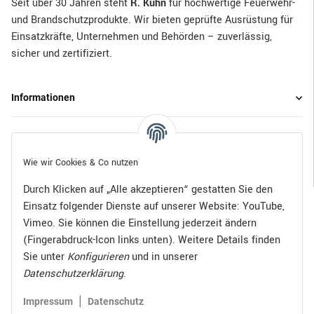
Seit über 30 Jahren steht
R. Kuhn
für hochwertige Feuerwehr-
und Brandschutzprodukte. Wir bieten geprüfte Ausrüstung für
Einsatzkräfte, Unternehmen und Behörden – zuverlässig,
sicher und zertifiziert.
Informationen
Gesetzliche Informationen
Wie wir Cookies & Co nutzen
Durch Klicken auf „Alle akzeptieren“ gestatten Sie den
Einsatz folgender Dienste auf unserer Website: YouTube,
Bezahlen Sie bequem per:
Vimeo. Sie können die Einstellung jederzeit ändern
(Fingerabdruck-Icon links unten). Weitere Details finden
Sie unter
Konfigurieren
und in unserer
Datenschutzerklärung
.
Zugestellt durch:
|
Impressum
Datenschutz