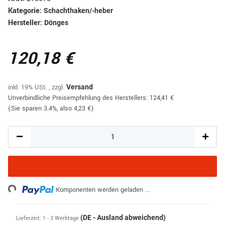
Kategorie:
Schachthaken/-heber
Hersteller:
Dönges
120,18 €
inkl. 19% USt. , zzgl.
Versand
Unverbindliche Preisempfehlung des Herstellers
:
124,41 €
(Sie sparen
3.4%
, also
4,23 €
)
ing...
Komponenten werden geladen ...
(DE - Ausland abweichend)
Lieferzeit:
1 - 3 Werktage