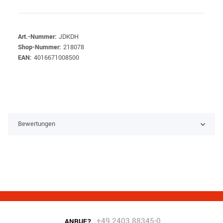
Art.-Nummer:
JDKDH
Shop-Nummer:
218078
EAN:
4016671008500
Bewertungen
+49 2403 88345-0
ANRUF?