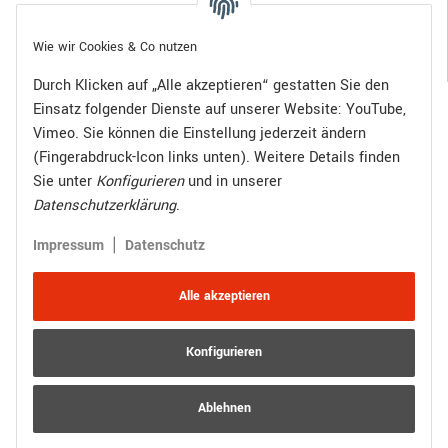
Gesetzliche Informationen
Wie wir Cookies & Co nutzen
Durch Klicken auf „Alle akzeptieren“ gestatten Sie den
Einsatz folgender Dienste auf unserer Website: YouTube,
Bezahlen Sie bequem per:
Vimeo. Sie können die Einstellung jederzeit ändern
(Fingerabdruck-Icon links unten). Weitere Details finden
Sie unter
Konfigurieren
und in unserer
Datenschutzerklärung
.
Zugestellt durch:
|
Impressum
Datenschutz
Alle akzeptieren
Konfigurieren
Vertrag widerrufen
Versand
* Alle Preise inkl. gesetzlicher USt., zzgl.
Ablehnen
© R.Kuhn GmbH
Besucherzähler: 4016766