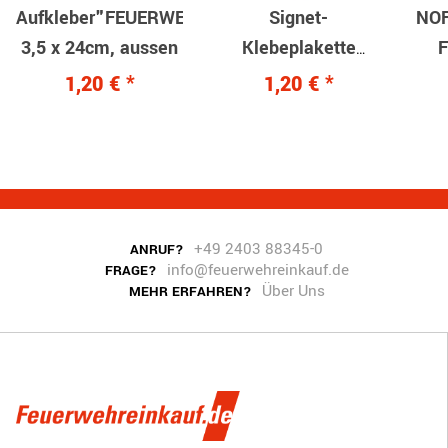
Aufkleber"FEUERWEHR",
Signet-
NOF
3,5 x 24cm, aussen
Klebeplakette
F
"Feuerwehr" 90mm,
1,20 €
*
1,20 €
*
außen
+49 2403 88345-0
ANRUF?
info@feuerwehreinkauf.de
FRAGE?
Über Uns
MEHR ERFAHREN?