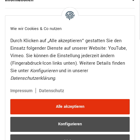
Gesetzliche Informationen
Wie wir Cookies & Co nutzen
Durch Klicken auf „Alle akzeptieren“ gestatten Sie den
Einsatz folgender Dienste auf unserer Website: YouTube,
Bezahlen Sie bequem per:
Vimeo. Sie können die Einstellung jederzeit ändern
(Fingerabdruck-Icon links unten). Weitere Details finden
Sie unter
Konfigurieren
und in unserer
Datenschutzerklärung
.
Zugestellt durch:
|
Impressum
Datenschutz
Alle akzeptieren
Konfigurieren
Vertrag widerrufen
Versand
* Alle Preise inkl. gesetzlicher USt., zzgl.