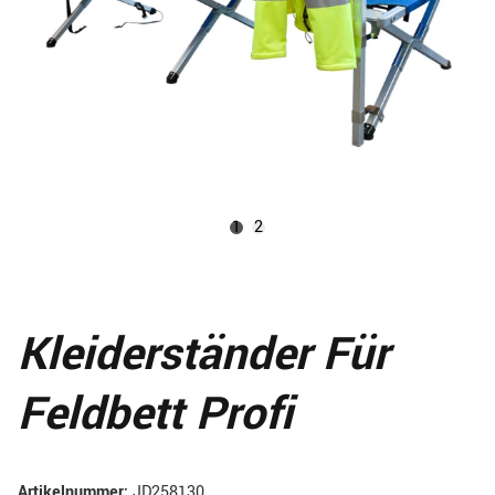
1
2
Kleiderständer Für
Feldbett Profi
Artikelnummer:
JD258130