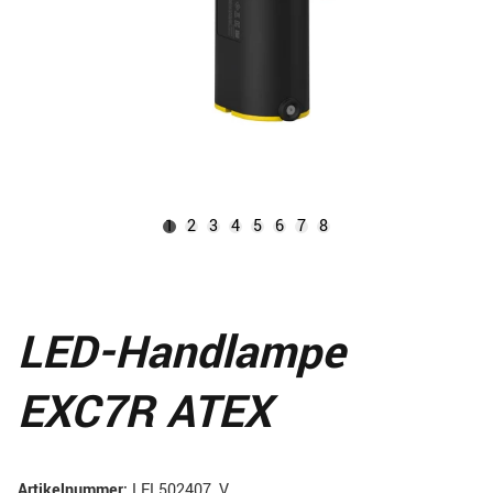
1
2
3
4
5
6
7
8
LED-Handlampe
EXC7R ATEX
Artikelnummer:
LEL502407_V