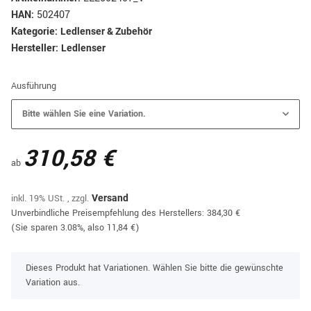
HAN:
502407
Kategorie:
Ledlenser & Zubehör
Hersteller:
Ledlenser
Ausführung
Bitte wählen Sie eine Variation.
310,58 €
ab
inkl. 19% USt. , zzgl.
Versand
Unverbindliche Preisempfehlung des Herstellers
:
384,30 €
(Sie sparen
3.08%
, also
11,84 €
)
x
Dieses Produkt hat Variationen. Wählen Sie bitte die gewünschte
Variation aus.