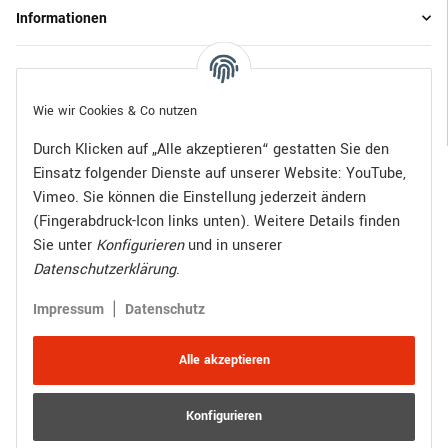
Informationen
Gesetzliche Informationen
Wie wir Cookies & Co nutzen
Durch Klicken auf „Alle akzeptieren“ gestatten Sie den
Einsatz folgender Dienste auf unserer Website: YouTube,
Bezahlen Sie bequem per:
Vimeo. Sie können die Einstellung jederzeit ändern
(Fingerabdruck-Icon links unten). Weitere Details finden
Sie unter
Konfigurieren
und in unserer
Datenschutzerklärung
.
Zugestellt durch:
|
Impressum
Datenschutz
Alle akzeptieren
Konfigurieren
Vertrag widerrufen
Versand
* Alle Preise inkl. gesetzlicher USt., zzgl.