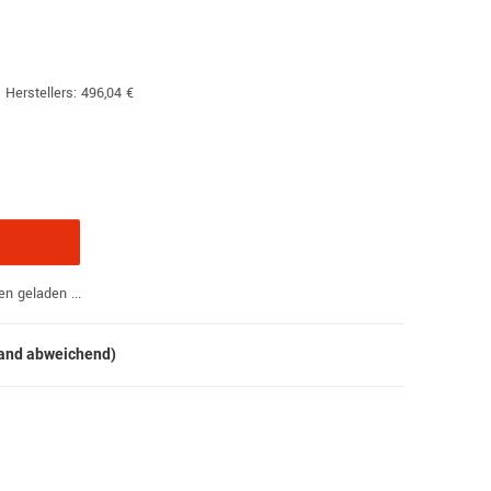
 Herstellers
:
496,04 €
 geladen ...
land abweichend)