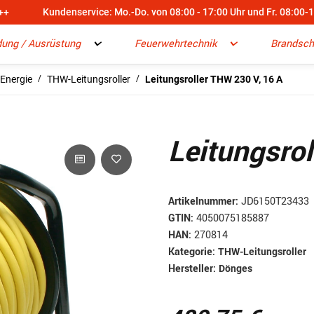
++
Kundenservice: Mo.-Do. von 08:00 - 17:00 Uhr und Fr. 08:00-
dung / Ausrüstung
Feuerwehrtechnik
Brandsch
 Energie
THW-Leitungsroller
Leitungsroller THW 230 V, 16 A
Leitungsro
Artikelnummer:
JD6150T23433
GTIN:
4050075185887
HAN:
270814
Kategorie:
THW-Leitungsroller
Hersteller:
Dönges