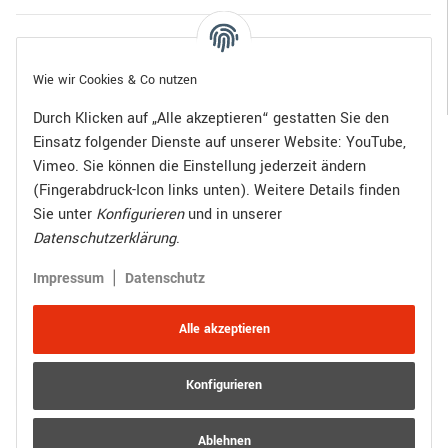
Gesetzliche Informationen
Wie wir Cookies & Co nutzen
Durch Klicken auf „Alle akzeptieren“ gestatten Sie den
Einsatz folgender Dienste auf unserer Website: YouTube,
Bezahlen Sie bequem per:
Vimeo. Sie können die Einstellung jederzeit ändern
(Fingerabdruck-Icon links unten). Weitere Details finden
Sie unter
Konfigurieren
und in unserer
Datenschutzerklärung
.
Zugestellt durch:
|
Impressum
Datenschutz
Alle akzeptieren
Konfigurieren
Vertrag widerrufen
Versand
* Alle Preise inkl. gesetzlicher USt., zzgl.
Ablehnen