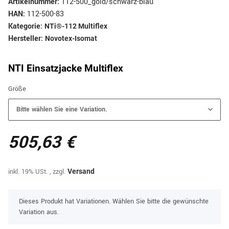
Artikelnummer:
112-500_gold/schwarz-blau
HAN:
112-500-83
Kategorie:
NTi®-112 Multiflex
Hersteller:
Novotex-Isomat
NTI Einsatzjacke Multiflex
Größe
Bitte wählen Sie eine Variation.
505,63 €
inkl. 19% USt. , zzgl.
Versand
x
Dieses Produkt hat Variationen. Wählen Sie bitte die gewünschte
Variation aus.