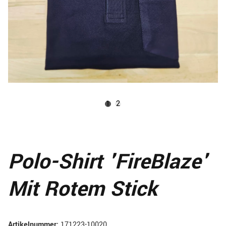
1
2
Polo-Shirt 'FireBlaze'
Mit Rotem Stick
Artikelnummer:
171223-10020