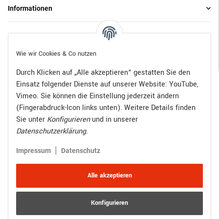
Informationen
Gesetzliche Informationen
Wie wir Cookies & Co nutzen
Durch Klicken auf „Alle akzeptieren“ gestatten Sie den
Einsatz folgender Dienste auf unserer Website: YouTube,
Bezahlen Sie bequem per:
Vimeo. Sie können die Einstellung jederzeit ändern
(Fingerabdruck-Icon links unten). Weitere Details finden
Sie unter
Konfigurieren
und in unserer
Datenschutzerklärung
.
Zugestellt durch:
|
Impressum
Datenschutz
Alle akzeptieren
Konfigurieren
Vertrag widerrufen
Versand
* Alle Preise inkl. gesetzlicher USt., zzgl.