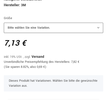
Hersteller:
3M
Größe
Bitte wählen Sie eine Variation.
7,13 €
inkl. 19% USt. , zzgl.
Versand
Unverbindliche Preisempfehlung des Herstellers
:
7,82 €
(Sie sparen
8.82%
, also
0,69 €
)
x
Dieses Produkt hat Variationen. Wählen Sie bitte die gewünschte
Variation aus.