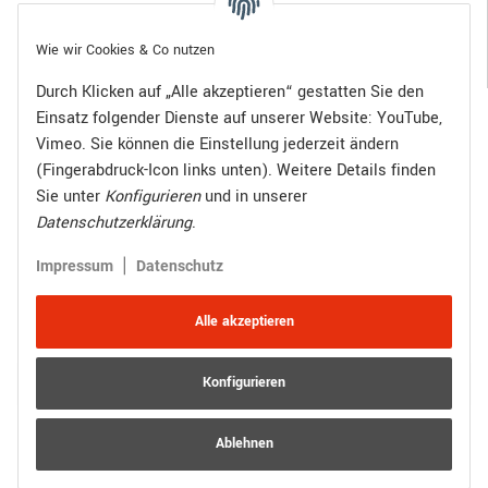
Gesetzliche Informationen
Wie wir Cookies & Co nutzen
Durch Klicken auf „Alle akzeptieren“ gestatten Sie den
Einsatz folgender Dienste auf unserer Website: YouTube,
Bezahlen Sie bequem per:
Vimeo. Sie können die Einstellung jederzeit ändern
(Fingerabdruck-Icon links unten). Weitere Details finden
Sie unter
Konfigurieren
und in unserer
Datenschutzerklärung
.
Zugestellt durch:
|
Impressum
Datenschutz
Alle akzeptieren
Konfigurieren
Vertrag widerrufen
Versand
* Alle Preise inkl. gesetzlicher USt., zzgl.
Ablehnen
© R.Kuhn GmbH
Besucherzähler: 4011723