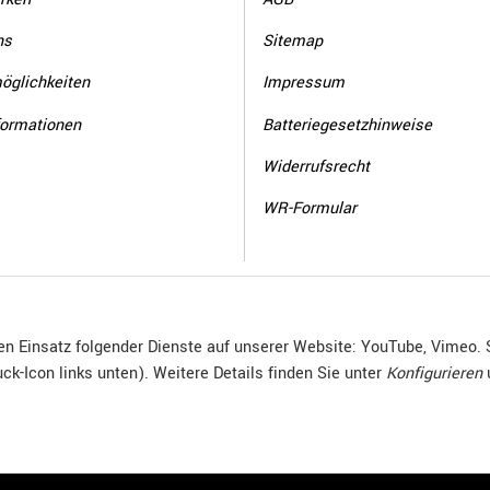
ns
Sitemap
öglichkeiten
Impressum
formationen
Batteriegesetzhinweise
Widerrufsrecht
WR-Formular
den Einsatz folgender Dienste auf unserer Website: YouTube, Vimeo. 
ck-Icon links unten). Weitere Details finden Sie unter
Konfigurieren
© R.Kuhn GmbH
Besucherzähler: 4015238