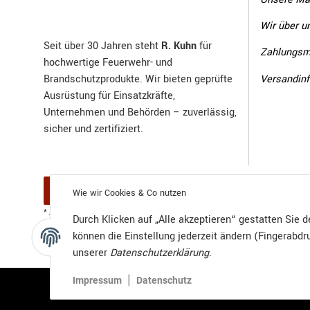
Wir über u
Seit über 30 Jahren steht
R. Kuhn
für
Zahlungsm
hochwertige Feuerwehr- und
Versandin
Brandschutzprodukte. Wir bieten geprüfte
Ausrüstung für Einsatzkräfte,
Unternehmen und Behörden – zuverlässig,
sicher und zertifiziert.
Vertrag widerrufen
Wie wir Cookies & Co nutzen
Versand
* Alle Preise inkl. gesetzlicher USt., zzgl.
Durch Klicken auf „Alle akzeptieren“ gestatten Sie 
können die Einstellung jederzeit ändern (Fingerabdru
unserer
Datenschutzerklärung
.
|
Impressum
Datenschutz