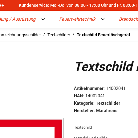
++
Kundenservice: Mo.-Do. von 08:00 - 17:00 Uhr und Fr. 08:00-
dung / Ausrüstung
Feuerwehrtechnik
Brandsch
nnzeichnungsschilder
Textschilder
Textschild Feuerlöschgerät
Textschild
Artikelnummer:
14002041
HAN:
14002041
Kategorie:
Textschilder
Hersteller:
Marahrens
Textschild