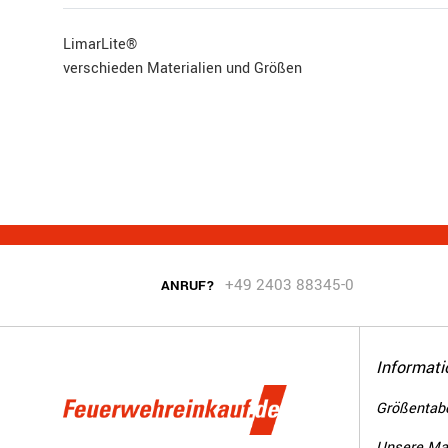
LimarLite®
verschieden Materialien und Größen
+49 2403 88345-0
ANRUF?
Informati
Größentabe
Unsere Ma