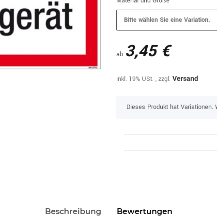
Material und Größe
Bitte wählen Sie eine Variation.
3,45 €
ab
inkl. 19% USt. , zzgl.
Versand
x
Dieses Produkt hat Variationen. 
Beschreibung
Bewertungen