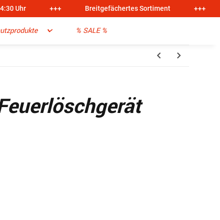
14:30 Uhr
+++
Breitgefächertes Sortiment
+++
utzprodukte
% SALE %
 Feuerlöschgerät