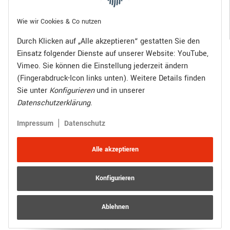
Gesetzliche Informationen
Wie wir Cookies & Co nutzen
Durch Klicken auf „Alle akzeptieren“ gestatten Sie den
Einsatz folgender Dienste auf unserer Website: YouTube,
Bezahlen Sie bequem per:
Vimeo. Sie können die Einstellung jederzeit ändern
(Fingerabdruck-Icon links unten). Weitere Details finden
Sie unter
Konfigurieren
und in unserer
Datenschutzerklärung
.
Zugestellt durch:
|
Impressum
Datenschutz
Alle akzeptieren
Konfigurieren
Vertrag widerrufen
Versand
* Alle Preise inkl. gesetzlicher USt., zzgl.
Ablehnen
© R.Kuhn GmbH
Besucherzähler: 4015514