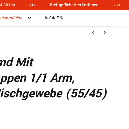
14:30 Uhr
+++
Breitgefächertes Sortiment
+++
utzprodukte
% SALE %
md Mit
appen 1/1 Arm,
Mischgewebe (55/45)