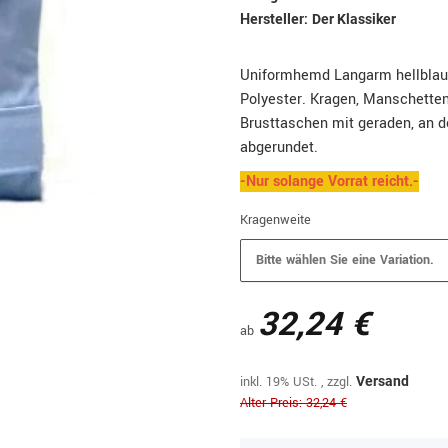
Hersteller:
Der Klassiker
Uniformhemd Langarm hellblau,
Polyester. Kragen, Manschetten 
Brusttaschen mit geraden, an 
abgerundet.
-Nur solange Vorrat reicht.-
Kragenweite
Bitte wählen Sie eine Variation.
32,24 €
ab
inkl. 19% USt. , zzgl.
Versand
Alter Preis: 32,24 €