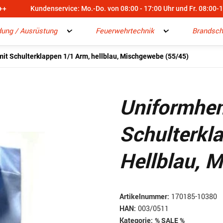
++
Kundenservice: Mo.-Do. von 08:00 - 17:00 Uhr und Fr. 08:00-
dung / Ausrüstung
Feuerwehrtechnik
Brandsch
t Schulterklappen 1/1 Arm, hellblau, Mischgewebe (55/45)
Uniformhe
Schulterkl
Hellblau, 
Artikelnummer:
170185-10380
HAN:
003/0511
Kategorie:
% SALE %