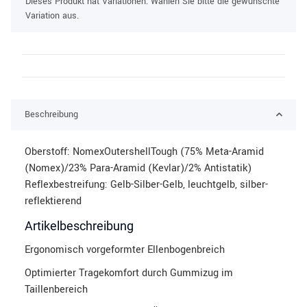
x
Dieses Produkt hat Variationen. Wählen Sie bitte die gewünschte
Variation aus.
Beschreibung
Oberstoff: NomexOutershellTough (75% Meta-Aramid
(Nomex)/23% Para-Aramid (Kevlar)/2% Antistatik)
Reflexbestreifung: Gelb-Silber-Gelb, leuchtgelb, silber-
reflektierend
Artikelbeschreibung
Ergonomisch vorgeformter Ellenbogenbreich
Optimierter Tragekomfort durch Gummizug im
Taillenbereich