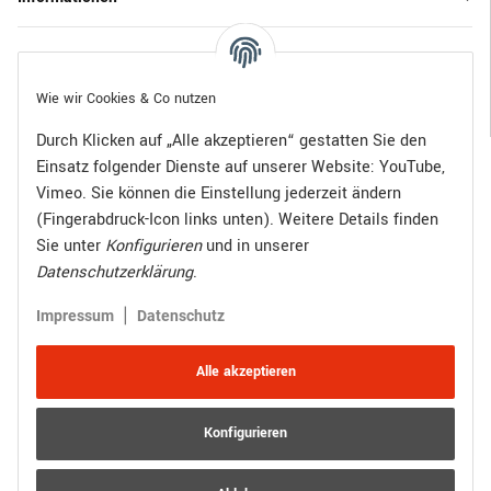
Gesetzliche Informationen
Wie wir Cookies & Co nutzen
Durch Klicken auf „Alle akzeptieren“ gestatten Sie den
Einsatz folgender Dienste auf unserer Website: YouTube,
Bezahlen Sie bequem per:
Vimeo. Sie können die Einstellung jederzeit ändern
(Fingerabdruck-Icon links unten). Weitere Details finden
Sie unter
Konfigurieren
und in unserer
Datenschutzerklärung
.
Zugestellt durch:
|
Impressum
Datenschutz
Alle akzeptieren
Konfigurieren
Vertrag widerrufen
Versand
* Alle Preise inkl. gesetzlicher USt., zzgl.