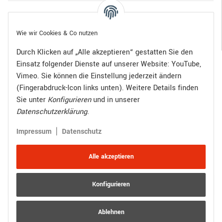
Gesetzliche Informationen
Wie wir Cookies & Co nutzen
Durch Klicken auf „Alle akzeptieren“ gestatten Sie den
Einsatz folgender Dienste auf unserer Website: YouTube,
Bezahlen Sie bequem per:
Vimeo. Sie können die Einstellung jederzeit ändern
(Fingerabdruck-Icon links unten). Weitere Details finden
Sie unter
Konfigurieren
und in unserer
Datenschutzerklärung
.
Zugestellt durch:
|
Impressum
Datenschutz
Alle akzeptieren
Konfigurieren
Vertrag widerrufen
Versand
* Alle Preise inkl. gesetzlicher USt., zzgl.
Ablehnen