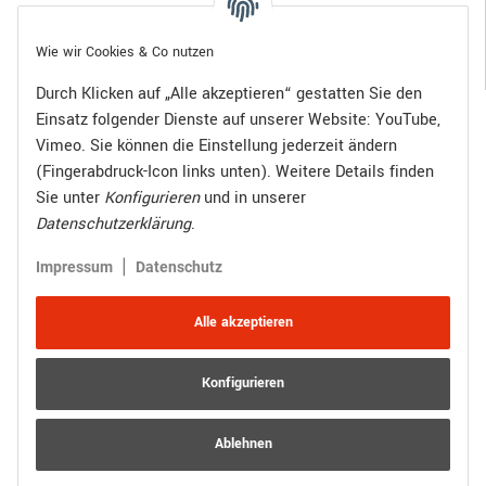
Gesetzliche Informationen
Wie wir Cookies & Co nutzen
Durch Klicken auf „Alle akzeptieren“ gestatten Sie den
Einsatz folgender Dienste auf unserer Website: YouTube,
Bezahlen Sie bequem per:
Vimeo. Sie können die Einstellung jederzeit ändern
(Fingerabdruck-Icon links unten). Weitere Details finden
Sie unter
Konfigurieren
und in unserer
Datenschutzerklärung
.
Zugestellt durch:
|
Impressum
Datenschutz
Alle akzeptieren
Konfigurieren
Vertrag widerrufen
Versand
* Alle Preise inkl. gesetzlicher USt., zzgl.
Ablehnen
© R.Kuhn GmbH
Besucherzähler: 4018268