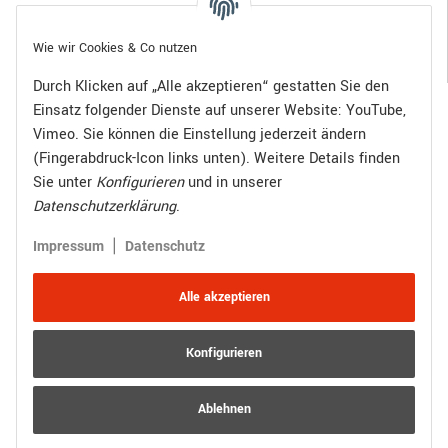
Gesetzliche Informationen
Wie wir Cookies & Co nutzen
Durch Klicken auf „Alle akzeptieren“ gestatten Sie den
Einsatz folgender Dienste auf unserer Website: YouTube,
Bezahlen Sie bequem per:
Vimeo. Sie können die Einstellung jederzeit ändern
(Fingerabdruck-Icon links unten). Weitere Details finden
Sie unter
Konfigurieren
und in unserer
Datenschutzerklärung
.
Zugestellt durch:
|
Impressum
Datenschutz
Alle akzeptieren
Konfigurieren
Vertrag widerrufen
Versand
* Alle Preise inkl. gesetzlicher USt., zzgl.
Ablehnen
© R.Kuhn GmbH
Besucherzähler: 4016294