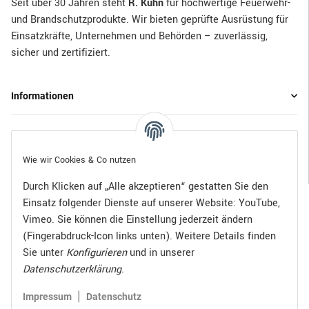
Seit über 30 Jahren steht
R. Kuhn
für hochwertige Feuerwehr-
und Brandschutzprodukte. Wir bieten geprüfte Ausrüstung für
Einsatzkräfte, Unternehmen und Behörden – zuverlässig,
sicher und zertifiziert.
Informationen
Gesetzliche Informationen
Wie wir Cookies & Co nutzen
Durch Klicken auf „Alle akzeptieren“ gestatten Sie den
Einsatz folgender Dienste auf unserer Website: YouTube,
Bezahlen Sie bequem per:
Vimeo. Sie können die Einstellung jederzeit ändern
(Fingerabdruck-Icon links unten). Weitere Details finden
Sie unter
Konfigurieren
und in unserer
Datenschutzerklärung
.
Zugestellt durch:
|
Impressum
Datenschutz