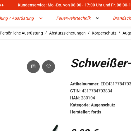
++
Kundenservice: Mo.-Do. von 08:00 - 17:00 Uhr und Fr. 08:00-
dung / Ausrüstung
Feuerwehrtechnik
Brandsch
Persönliche Ausrüstung
Absturzsicherungen
Körperschutz
Aug
Schweißer-
Artikelnummer:
EDE431778479
GTIN:
4317784793834
HAN:
280104
Kategorie:
Augenschutz
Hersteller:
fortis