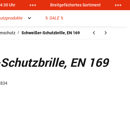
14:30 Uhr
+++
Breitgefächertes Sortiment
+++
utzprodukte
% SALE %
enschutz
Schweißer-Schutzbrille, EN 169
Schutzbrille, EN 169
3834