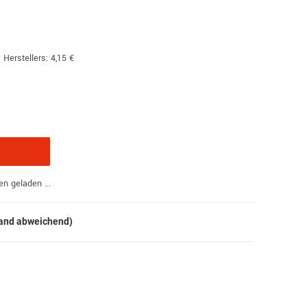
 Herstellers
:
4,15 €
 geladen ...
land abweichend)