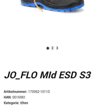
1
2
3
JO_FLO MId ESD S3
Artikelnummer:
170062-10110
HAN:
0016981
Kategorie:
Elten