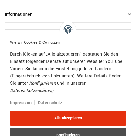
Informationen
Gesetzliche Informationen
Wie wir Cookies & Co nutzen
Durch Klicken auf „Alle akzeptieren“ gestatten Sie den
Einsatz folgender Dienste auf unserer Website: YouTube,
Bezahlen Sie bequem per:
Vimeo. Sie können die Einstellung jederzeit ändern
(Fingerabdruck-Icon links unten). Weitere Details finden
Sie unter
Konfigurieren
und in unserer
Datenschutzerklärung
.
Zugestellt durch:
|
Impressum
Datenschutz
Alle akzeptieren
Konfigurieren
Vertrag widerrufen