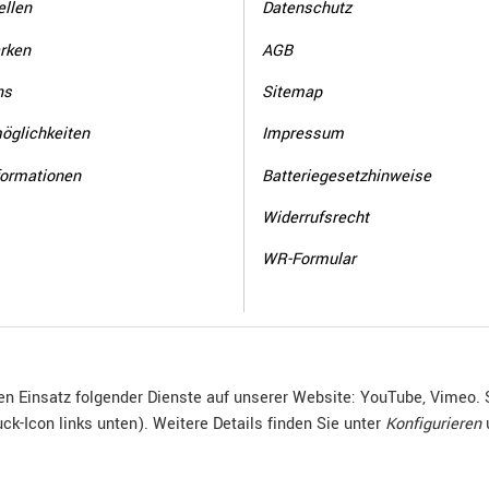
llen
Datenschutz
rken
AGB
ns
Sitemap
öglichkeiten
Impressum
formationen
Batteriegesetzhinweise
Widerrufsrecht
WR-Formular
den Einsatz folgender Dienste auf unserer Website: YouTube, Vimeo. 
ck-Icon links unten). Weitere Details finden Sie unter
Konfigurieren
© R.Kuhn GmbH
Besucherzähler: 4015457