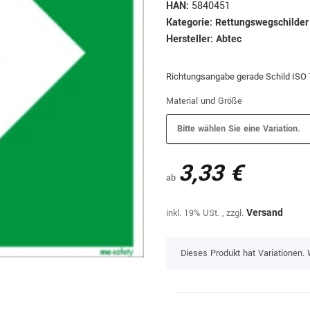
HAN:
5840451
Kategorie:
Rettungswegschilder
Hersteller:
Abtec
Richtungsangabe gerade Schild ISO
Material und Größe
Bitte wählen Sie eine Variation.
3,33 €
ab
inkl. 19% USt. , zzgl.
Versand
x
Dieses Produkt hat Variationen. 