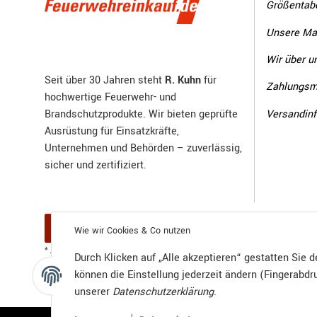
Größentabe
Unsere Ma
Wir über u
Seit über 30 Jahren steht
R. Kuhn
für
Zahlungsm
hochwertige Feuerwehr- und
Versandin
Brandschutzprodukte. Wir bieten geprüfte
Ausrüstung für Einsatzkräfte,
Unternehmen und Behörden – zuverlässig,
sicher und zertifiziert.
Vertrag widerrufen
Wie wir Cookies & Co nutzen
Versand
* Alle Preise inkl. gesetzlicher USt., zzgl.
Durch Klicken auf „Alle akzeptieren“ gestatten Sie 
können die Einstellung jederzeit ändern (Fingerabdru
unserer
Datenschutzerklärung
.