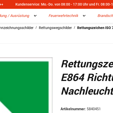
++
Kundenservice: Mo.-Do. von 08:00 - 17:00 Uhr und Fr. 08:00-
dung / Ausrüstung
Feuerwehrtechnik
Brandsch
nnzeichnungsschilder
Rettungswegschilder
Rettungszeichen ISO 
Rettungsze
E864 Rich
Nachleuch
Artikelnummer:
5840451